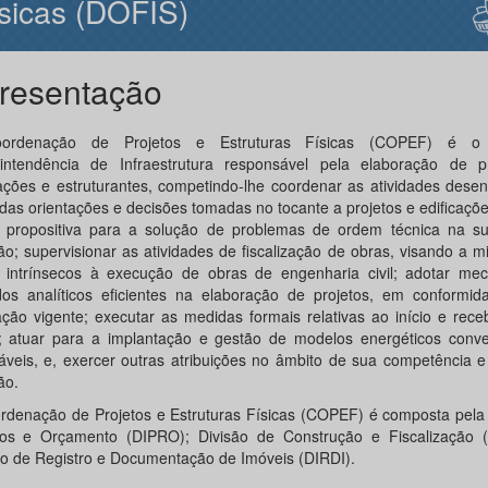
sicas (DOFIS)
resentação
ordenação de Projetos e Estruturas Físicas (COPEF) é o
intendência de Infraestrutura responsável pela elaboração de p
cações e estruturantes, competindo-lhe coordenar as atividades desen
 das orientações e decisões tomadas no tocante a projetos e edificaçõe
 propositiva para a solução de problemas de ordem técnica na s
ão; supervisionar as atividades de fiscalização de obras, visando a m
s intrínsecos à execução de obras de engenharia civil; adotar me
os analíticos eficientes na elaboração de projetos, em conformi
lação vigente; executar as medidas formais relativas ao início e rec
; atuar para a implantação e gestão de modelos energéticos conve
áveis, e, exercer outras atribuições no âmbito de sua competência 
ão.
rdenação de Projetos e Estruturas Físicas (COPEF) é composta pela 
tos e Orçamento (DIPRO); Divisão de Construção e Fiscalização 
ão de Registro e Documentação de Imóveis (DIRDI).