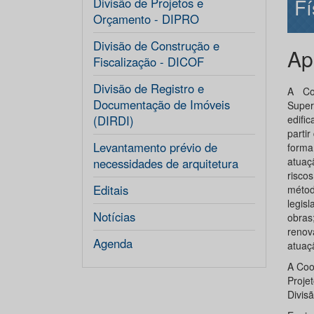
Fí
Divisão de Projetos e
Orçamento - DIPRO
Divisão de Construção e
Ap
Fiscalização - DICOF
Divisão de Registro e
A Co
Documentação de Imóveis
Super
(DIRDI)
edifi
partir
Levantamento prévio de
forma
atuaç
necessidades de arquitetura
risco
Editais
métod
legis
Notícias
obras
renov
Agenda
atuaç
A Coo
Proje
Divis