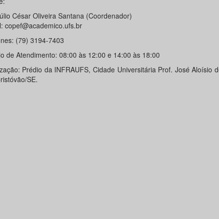
e:
Júlio César Oliveira Santana (Coordenador)
l: copef@academico.ufs.br
ones: (79) 3194-7403
io de Atendimento: 08:00 às 12:00 e 14:00 às 18:00
ização: Prédio da INFRAUFS, Cidade Universitária Prof. José Aloísio
ristóvão/SE.