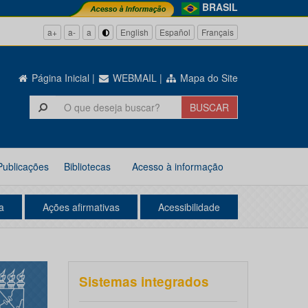
BRASIL
a+
a-
a
English
Español
Français
Página Inicial
|
WEBMAIL
|
Mapa do Site
Publicações
Bibliotecas
Acesso à informação
a
Ações afirmativas
Acessibilidade
Sistemas integrados