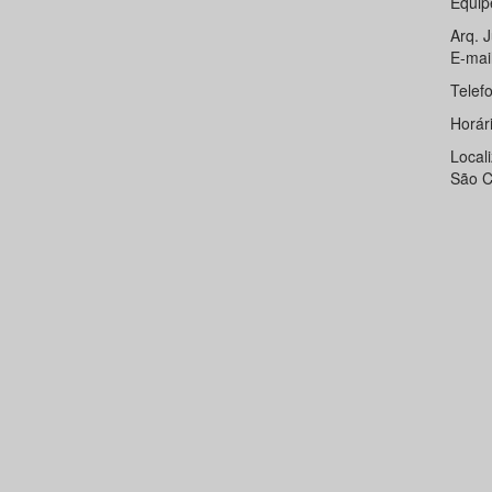
Equip
Arq. 
E-mai
Telef
Horár
Local
São C