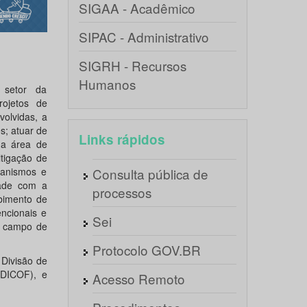
SIGAA - Acadêmico
SIPAC - Administrativo
SIGRH - Recursos
Humanos
 setor da
rojetos de
volvidas, a
s; atuar de
Links rápidos
ua área de
itigação de
canismos e
Consulta pública de
dade com a
processos
ebimento de
ncionais e
Sei
e campo de
Protocolo GOV.BR
Divisão de
(DICOF), e
Acesso Remoto