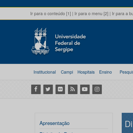
Ir para o conteúdo [1]
|
Ir para o menu [2]
|
Ir para a b
Institucional
Campi
Hospitais
Ensino
Pesqui
Facebook
Twitter
Flickr
RSS
Youtube
Instagram
Di
Apresentação