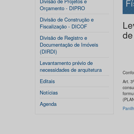
Fí
Divisão de Projetos e
Orçamento - DIPRO
Divisão de Construção e
Le
Fiscalização - DICOF
de
Divisão de Registro e
Documentação de Imóveis
(DIRDI)
Levantamento prévio de
necessidades de arquitetura
Confo
Editais
Art. 3
consu
Notícias
formu
(PLA
Agenda
Panil