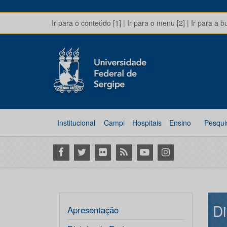
Ir para o conteúdo [1]
|
Ir para o menu [2]
|
Ir para a b
Institucional
Campi
Hospitais
Ensino
Pesqui
Facebook
Twitter
Flickr
RSS
Youtube
Instagram
Di
Apresentação