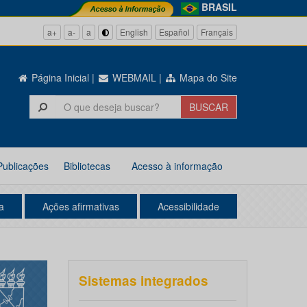
BRASIL
a+
a-
a
English
Español
Français
Página Inicial
|
WEBMAIL
|
Mapa do Site
Publicações
Bibliotecas
Acesso à informação
a
Ações afirmativas
Acessibilidade
Sistemas integrados